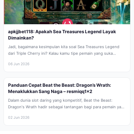
apkjjbet118: Apakah Sea Treasures Legend Layak
Dimainkan?
Jadi, bagaimana kesimpulan kita soal Sea Treasures Legend
dari Triple Cherry ini? Kalau kamu tipe pemain yang suka
petualangan bajak...
06 Jun 2026
Panduan Cepat Beat the Beast: Dragon’s Wrath:
Menaklukkan Sang Naga – resmiqq1x2
Dalam dunia slot daring yang kompetitif, Beat the Beast:
Dragon's Wrath hadir sebagai tantangan bagi para pemain yang
mencari pengalaman...
02 Jun 2026