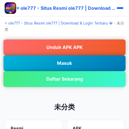
⭐ ole777 - Situs Resmi ole777 | Download & Login Terbaru 💎
⭐ ole777 - Situs Resmi ole777 | Download & Login Terbaru 💎
›
未分
类
Unduh APK APK
Masuk
Daftar Sekarang
未分类
Resmi
APK