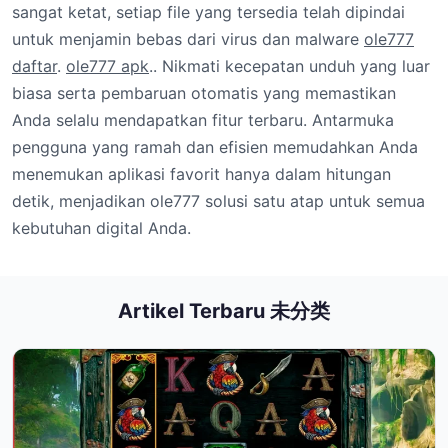
sangat ketat, setiap file yang tersedia telah dipindai
untuk menjamin bebas dari virus dan malware
ole777
daftar
.
ole777 apk
.. Nikmati kecepatan unduh yang luar
biasa serta pembaruan otomatis yang memastikan
Anda selalu mendapatkan fitur terbaru. Antarmuka
pengguna yang ramah dan efisien memudahkan Anda
menemukan aplikasi favorit hanya dalam hitungan
detik, menjadikan ole777 solusi satu atap untuk semua
kebutuhan digital Anda.
Artikel Terbaru 未分类