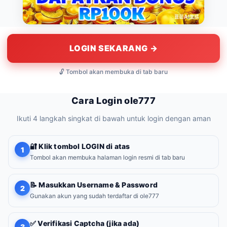
LOGIN SEKARANG →
🔓 Tombol akan membuka di tab baru
Cara Login ole777
Ikuti 4 langkah singkat di bawah untuk login dengan aman
🔐 Klik tombol LOGIN di atas
1
Tombol akan membuka halaman login resmi di tab baru
📝 Masukkan Username & Password
2
Gunakan akun yang sudah terdaftar di ole777
✅ Verifikasi Captcha (jika ada)
3