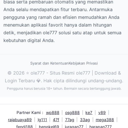
biasa serta pembaruan otomatis yang memastikan
Anda selalu mendapatkan fitur terbaru. Antarmuka
pengguna yang ramah dan efisien memudahkan Anda
menemukan aplikasi favorit hanya dalam hitungan
detik, menjadikan ole777 solusi satu atap untuk semua
kebutuhan digital Anda.
Syarat dan Ketentuan
Kebijakan Privasi
© 2026 ⭐ ole777 - Situs Resmi ole777 | Download &
Login Terbaru 💎. Hak cipta dilindungi undang-undang.
Pengguna harus berusia 18+ tahun. Bermain secara bertanggung jawab.
Partner Kami：
wp888
|
osg888
|
ke7
|
v89
|
rajabuaya89
|
lg111
|
47f
|
77ag
|
33ag
|
mega388
|
fendi188
|
bengkel69
|
juragan77
|
harapan777