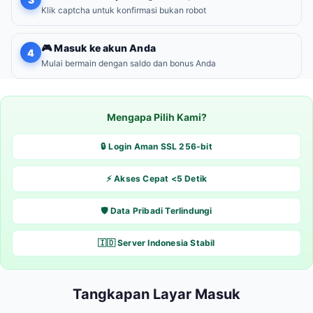
Klik captcha untuk konfirmasi bukan robot
🎮 Masuk ke akun Anda
4
Mulai bermain dengan saldo dan bonus Anda
Mengapa Pilih Kami?
🔒 Login Aman SSL 256-bit
⚡ Akses Cepat <5 Detik
🛡️ Data Pribadi Terlindungi
🇮🇩 Server Indonesia Stabil
Tangkapan Layar Masuk