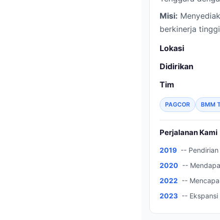
Misi:
Menyediaka
berkinerja tingg
Lokasi
Didirikan
Tim
PAGCOR
BMM T
Perjalanan Kami
2019
-- Pendirian 
2020
-- Mendapat
2022
-- Mencapai 
2023
-- Ekspansi 