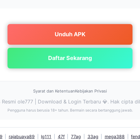
Unduh APK
Daftar Sekarang
Syarat dan Ketentuan
Kebijakan Privasi
 Resmi ole777 | Download & Login Terbaru 💎. Hak cipta d
Pengguna harus berusia 18+ tahun. Bermain secara bertanggung jawab.
9
|
rajabuaya89
|
lg111
|
47f
|
77ag
|
33ag
|
mega388
|
fen