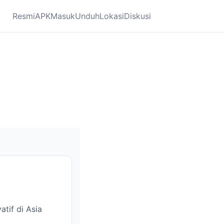
Resmi
APK
Masuk
Unduh
Lokasi
Diskusi
atif di Asia