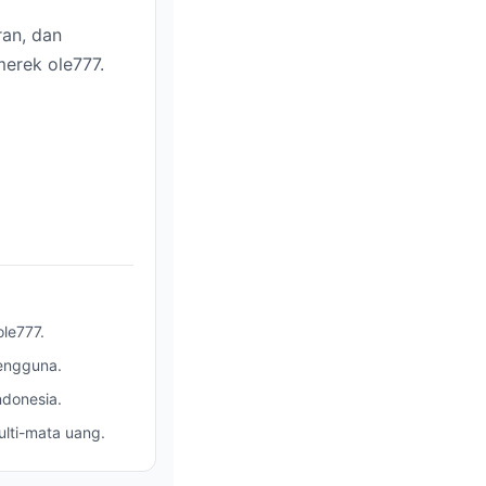
ran, dan
merek ole777.
ole777.
pengguna.
ndonesia.
ulti-mata uang.